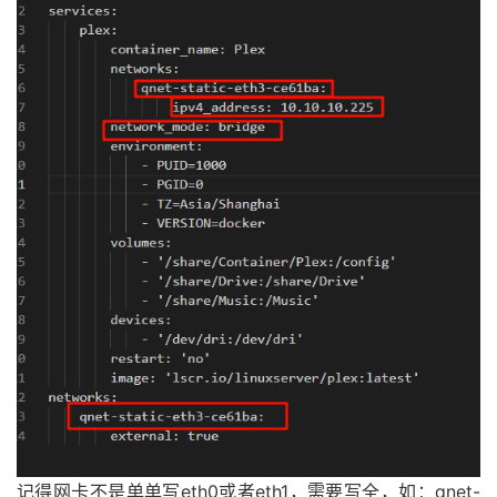
记得网卡不是单单写eth0或者eth1，需要写全，如：qnet-