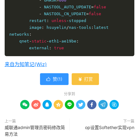
-
 UMASK
=
000
-
 NASTOOL_AUTO_UPDATE
=
false
-
 NASTOOL_CN_UPDATE
=
false
        restart
:
unless
-
stopped

        image
:
 hsuyelin
/
nas
-
tools
:
latest            

networks
:
    qnet
-
static
-
eth1
-
ae19be
:
        external
:
true
来自为知笔记(Wiz)
赞(
1
)
打赏


分享到









上一篇
下一篇
威联通admin管理员密码修改简
op设置Softether实现vpn
易方法