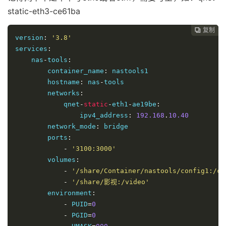
static-eth3-ce61ba
复制
复制
复制



version
:
'3.8'
services
:
    nas
-
tools
:
        container_name
:
 nastools1

        hostname
:
 nas
-
tools

        networks
:
            qnet
-
static
-
eth1
-
ae19be
:
                ipv4_address
:
192.168
.
10.40
        network_mode
:
 bridge 

        ports
:
-
'3100:3000'
        volumes
:
-
'/share/Container/nastools/config1:/co
-
'/share/影视:/video'
        environment
:
-
 PUID
=
0
-
 PGID
=
0