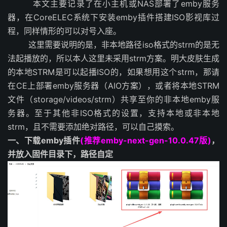
本文主要记录了在
小主机或NAS部署了emby服务
器，在CoreELEC系统下安装emby插件搭建ISO影视库过
程，同样情形的可以对号入座。
这里需要说明的是，非本地路径
iso格式的
strm的是无
法起播放的，所以本人这里未采用strm方案。明大皮肤生成
的本地STRM是可以起播ISO的，如果想用这个strm，那请
在CE上部署emby服务器（AIO方案），或者将本地STRM
文件
（storage/videos/strm）
共享至你的非本地emby服
务器。至于其他非ISO格式的设置，支持本地或非本地
strm，且不需要添加绝对路径，可以自己摸索。
一、下载emby插件
(推荐emby-next-gen-10.0.47版)
，
并放入固件目录下，路径自定