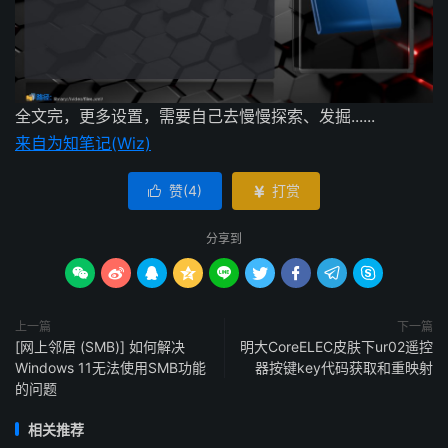
全文完，更多设置，需要自己去慢慢探索、发掘......
来自为知笔记(Wiz)
赞(
4
)
打赏


分享到









上一篇
下一篇
[网上邻居 (SMB)] 如何解决
明大CoreELEC皮肤下ur02遥控
Windows 11无法使用SMB功能
器按键key代码获取和重映射
的问题
相关推荐