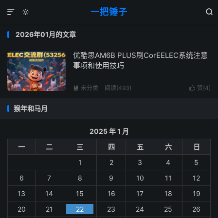
一把锤子



2026年01月的文章
优酷思AM6B PLUS刷CorEELEC系统注意
事项和使用技巧
未分类
阅读(493)
赞(
4
)


猴年和马月
2025 年 1 月
一
二
三
四
五
六
日
1
2
3
4
5
6
7
8
9
10
11
12
13
14
15
16
17
18
19
20
21
22
23
24
25
26