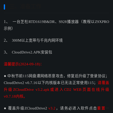
三、准备工作
1、
一台芝杜RTD1619B&DR、S928播放器（教程以Z9XPRO
示例）
2、
300M以上宽带与千兆内网环境
3、
CloudDrive2.APK安装包
温馨提示(2024-09-18)：
●
中秋节前115网盘遭网络恶意攻击，修复后升级了登录协议；
CloudDrive2 v0.7.16以下内核版本已无法正常使用115；
请覆盖
升级
ZCloudDrive v3.2.apk或
进入CD2 WEB页面在线升级
v0.7.18内核。
●
覆盖升级ZCloudDrive2
v3.2
，请务必进入软件点击
重置
一