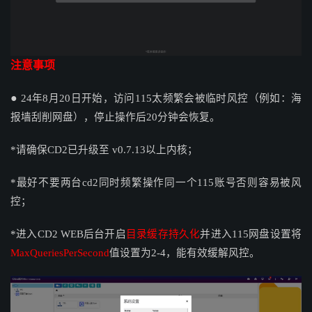
注意
事项
●
24年8月20日开始，
访问115太频繁会被临时风控（例如：海
报墙刮削网盘），停止操作后20分钟会恢复。
*请确保CD2已升级至 v0.7.13以上内核；
*最好不要两台cd2同时频繁操作同一个115账号否则容易被风
控；
*进入CD2 WEB后台开启
目录缓存持久化
并进入115网盘设置将
MaxQueriesPerSecond
值设置为2-4，能有效缓解风控。