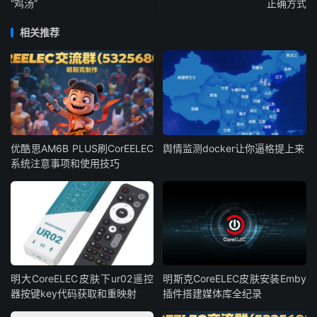
“鸡汤”
正确方式
相关推荐
优酷思AM6B PLUS刷CorEELEC
舆情监测docker让你逼格提上来
系统注意事项和使用技巧
明大CoreELEC皮肤下ur02遥控
明斯克CoreELEC皮肤安装Emby
器按键key代码获取和重映射
插件搭建媒体库全纪录