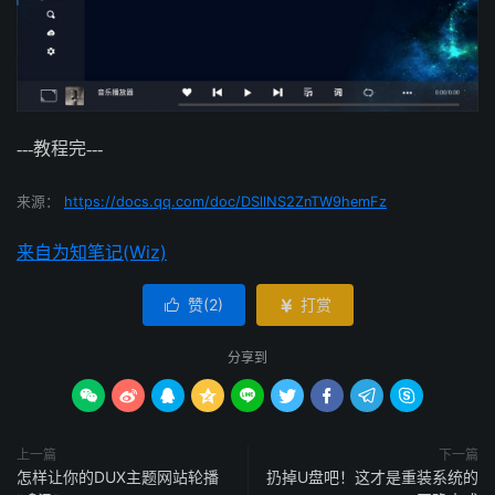
---教程完---
来源：
https://docs.qq.com/doc/DSllNS2ZnTW9hemFz
来自为知笔记(Wiz)
赞(
2
)
打赏


分享到









上一篇
下一篇
怎样让你的DUX主题网站轮播
扔掉U盘吧！这才是重装系统的