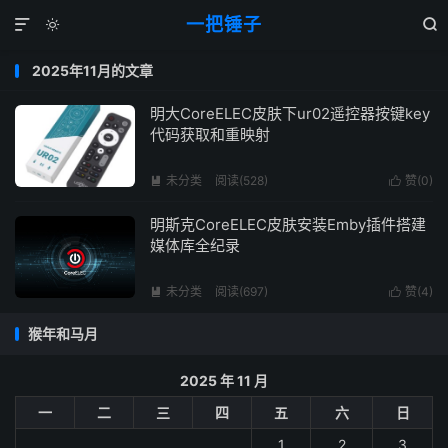
一把锤子



2025年11月的文章
明大CoreELEC皮肤下ur02遥控器按键key
代码获取和重映射
未分类
阅读(528)
赞(
0
)


明斯克CoreELEC皮肤安装Emby插件搭建
媒体库全纪录
未分类
阅读(697)
赞(
4
)


猴年和马月
2025 年 11 月
一
二
三
四
五
六
日
1
2
3