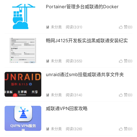
Portainer管理多台威联通的Docker
未分类
阅读(331)
赞(
0
)


畅网J4125开发板实战黑威联通安装纪实
未分类
阅读(355)
赞(
0
)


unraid通过smb挂载威联通共享文件夹
未分类
阅读(314)
赞(
0
)


威联通VPN回家攻略
未分类
阅读(326)
赞(
0
)

