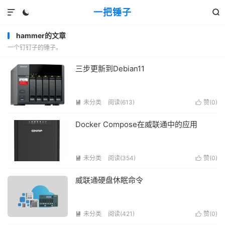
一把锤子



hammer的文章
一个钉钉子的锤子。
三步更新到Debian11
未分类
阅读(613)
赞(
0
)


Docker Compose在威联通中的应用
未分类
阅读(354)
赞(
0
)


威联通硬盘休眠命令
未分类
阅读(421)
赞(
0
)

