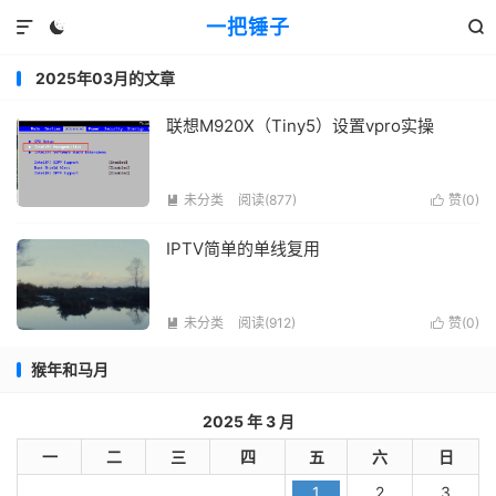
一把锤子



2025年03月的文章
联想M920X（Tiny5）设置vpro实操
未分类
阅读(877)
赞(
0
)


IPTV简单的单线复用
未分类
阅读(912)
赞(
0
)


猴年和马月
2025 年 3 月
一
二
三
四
五
六
日
1
2
3