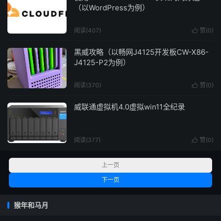
（以WordPress为例）
阅读(407)
赞(
0
)

黑威攻略（以畅网J4125开发板CW-X86-
J4125-P2为例）
阅读(370)
赞(
0
)

威联通虚拟机4.0虚拟win11全纪录
阅读(377)
赞(
0
)

上一页
下一页
猴年和马月